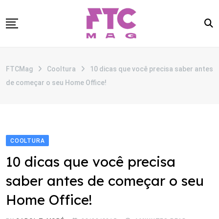
Skip
to
content
SOBRE
FTCMag
Cooltura
10 dicas que você precisa saber antes
CATEGORIAS
de começar o seu Home Office!
ANUNCIE
CONTATO
COOLTURA
10 dicas que você precisa
saber antes de começar o seu
Home Office!