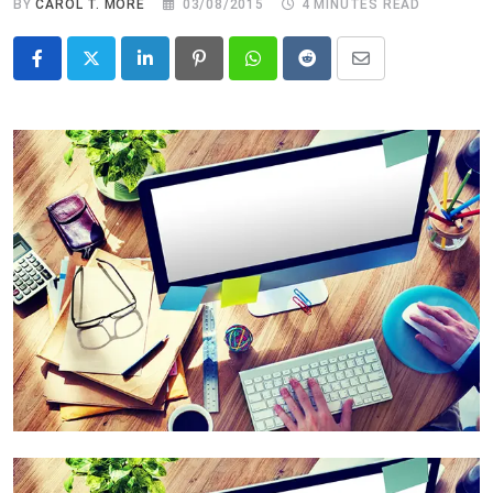
BY
CAROL T. MORÉ
03/08/2015
4 MINUTES READ
LinkedIn
Pinterest
Whatsapp
Reddit
Share
via
Email