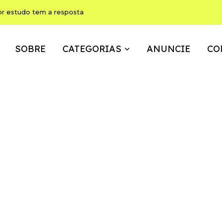
ho pode ser, ao mesmo tempo, memória, brincadeira e expressão
SOBRE
CATEGORIAS
ANUNCIE
CO