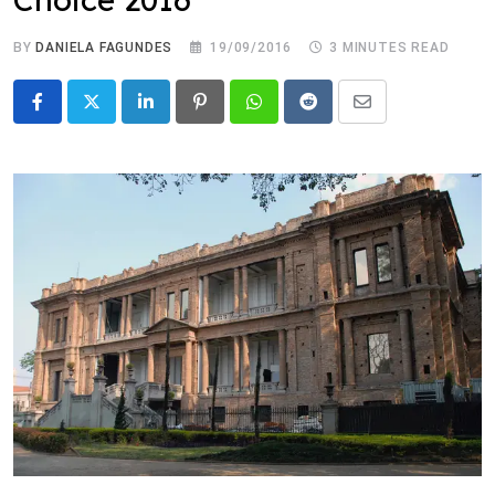
BY
DANIELA FAGUNDES
19/09/2016
3 MINUTES READ
LinkedIn
Pinterest
Whatsapp
Reddit
Share
via
Email