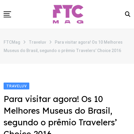
Skip
to
content
SOBRE
FTCMag
Traveluv
Para visitar agora! Os 10 Melhores
CATEGORIAS
Museus do Brasil, segundo o prêmio Travelers’ Choice 2016
ANUNCIE
CONTATO
TRAVELUV
Para visitar agora! Os 10
Melhores Museus do Brasil,
segundo o prêmio Travelers’
Choice 2016