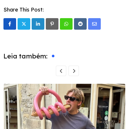
Share This Post:
LinkedIn
Pinterest
Whatsapp
Reddit
Share
via
Email
Leia também: