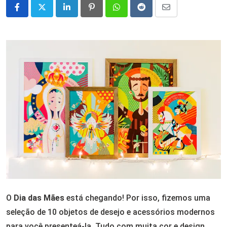
LinkedIn
Pinterest
Whatsapp
Reddit
Share
via
Email
O
Dia das Mães
está chegando! Por isso, fizemos uma
seleção de 10 objetos de desejo e acessórios modernos
para você presenteá-la. Tudo com muita cor e design.