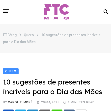
Skip
to
content
SOBRE
FTCMag
Quero
10 sugestões de presentes incríveis
CATEGORIAS
para o Dia das Mães
ANUNCIE
CONTATO
QUERO
10 sugestões de presentes
incríveis para o Dia das Mães
BY
CAROL T. MORÉ
29/04/2015
2 MINUTES READ