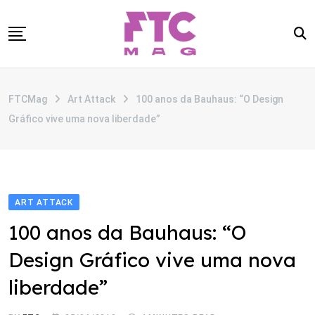
Skip
to
content
SOBRE
FTCMag
Art Attack
100 anos da Bauhaus: “O Design
CATEGORIAS
Gráfico vive uma nova liberdade”
ANUNCIE
CONTATO
ART ATTACK
100 anos da Bauhaus: “O
Design Gráfico vive uma nova
liberdade”