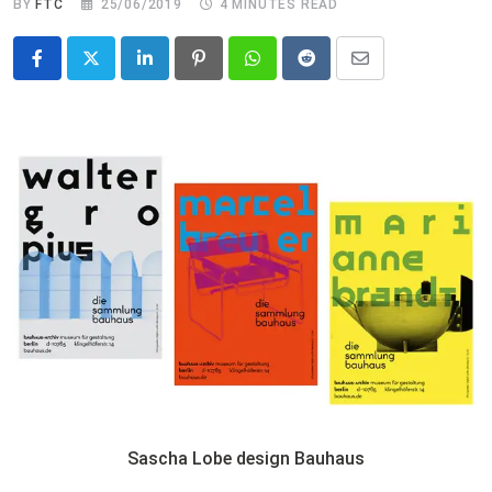
BY
FTC
25/06/2019
4 MINUTES READ
LinkedIn
Pinterest
Whatsapp
Reddit
Share
via
Email
Sascha Lobe design Bauhaus