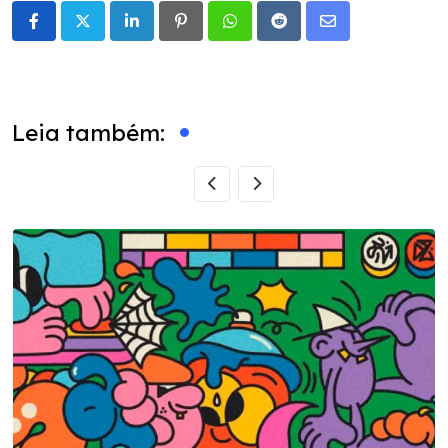
LinkedIn
Pinterest
Whatsapp
Reddit
Share
via
Email
Leia também: