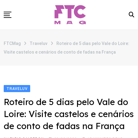
Skip
to
content
SOBRE
FTCMag
Traveluv
Roteiro de 5 dias pelo Vale do Loire:
CATEGORIAS
Visite castelos e cenários de conto de fadas na França
ANUNCIE
CONTATO
TRAVELUV
Roteiro de 5 dias pelo Vale do
Loire: Visite castelos e cenários
de conto de fadas na França