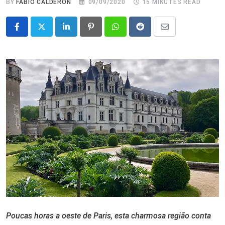
BY
FABIO CALDERON
09/09/2020
15 MINUTES READ
LinkedIn
Pinterest
Whatsapp
Reddit
Share
via
Email
Poucas horas a oeste de Paris, esta charmosa região conta