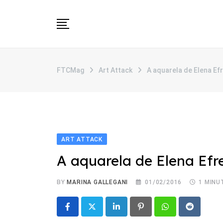
Skip
to
content
SOBRE
FTCMag
Art Attack
A aquarela de Elena Ef
CATEGORIAS
ANUNCIE
CONTATO
ART ATTACK
A aquarela de Elena Efr
BY
MARINA GALLEGANI
01/02/2016
1 MINU
LinkedIn
Pinterest
Whatsapp
Reddit