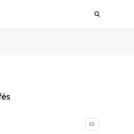
fés
Share