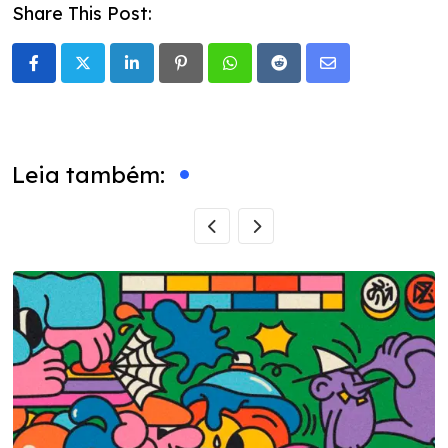
Share This Post:
LinkedIn
Pinterest
Whatsapp
Reddit
Share
via
Email
Leia também: