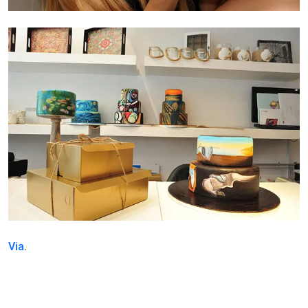
Via
.