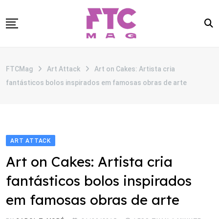
Skip
to
content
SOBRE
FTCMag
Art Attack
Art on Cakes: Artista cria
CATEGORIAS
fantásticos bolos inspirados em famosas obras de arte
ANUNCIE
CONTATO
ART ATTACK
Art on Cakes: Artista cria
fantásticos bolos inspirados
em famosas obras de arte