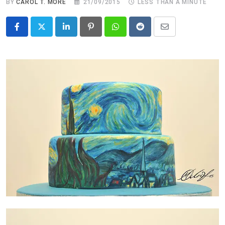
BY
CAROL T. MORÉ
21/09/2015
LESS THAN A MINUTE
LinkedIn
Pinterest
Whatsapp
Reddit
Share
via
Email