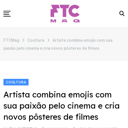
Skip
to
content
SOBRE
FTCMag
Cooltura
Artista combina emojis com sua
CATEGORIAS
paixão pelo cinema e cria novos pôsteres de filmes
ANUNCIE
CONTATO
COOLTURA
Artista combina emojis com
sua paixão pelo cinema e cria
novos pôsteres de filmes