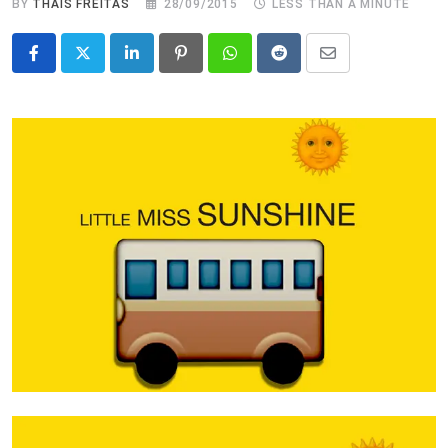
BY
THAIS FREITAS
28/09/2015
LESS THAN A MINUTE
LinkedIn
Pinterest
Whatsapp
Reddit
Share
via
Email