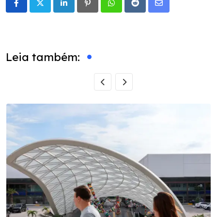
LinkedIn
Pinterest
Whatsapp
Reddit
Share
via
Email
Leia também: