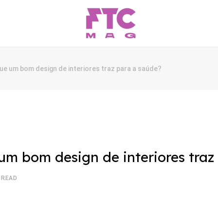
ue um bom design de interiores traz para a saúde?
 um bom design de interiores traz
 READ