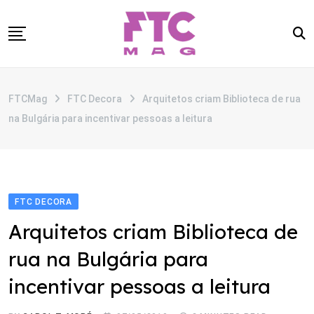
Skip
to
content
SOBRE
FTCMag
FTC Decora
Arquitetos criam Biblioteca de rua
CATEGORIAS
na Bulgária para incentivar pessoas a leitura
ANUNCIE
CONTATO
FTC DECORA
Arquitetos criam Biblioteca de
rua na Bulgária para
incentivar pessoas a leitura