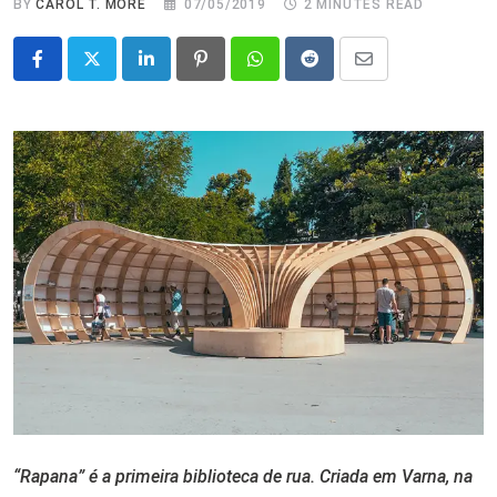
BY
CAROL T. MORÉ
07/05/2019
2 MINUTES READ
LinkedIn
Pinterest
Whatsapp
Reddit
Share
via
Email
“Rapana” é a primeira biblioteca de rua. Criada em Varna, na