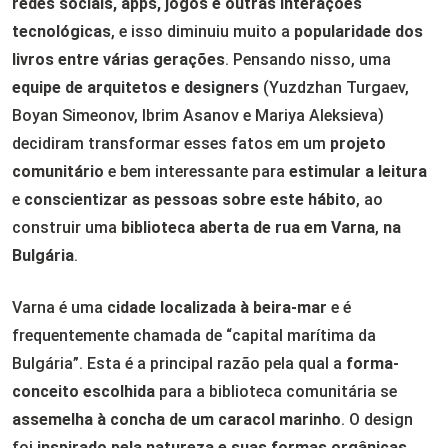
redes sociais, apps, jogos e outras interações
tecnológicas
, e isso diminuiu muito a
popularidade dos
livros entre várias gerações
. Pensando nisso, uma
equipe de arquitetos e designers
(Yuzdzhan Turgaev,
Boyan Simeonov, Ibrim Asanov e Mariya Aleksieva)
decidiram transformar esses fatos em um
projeto
comunitário
e bem interessante para
estimular a leitura
e
conscientizar as pessoas sobre este hábito
, ao
construir uma
biblioteca aberta de rua em Varna
,
na
Bulgária
.
Varna é uma
cidade localizada à beira-mar
e é
frequentemente chamada de “capital marítima da
Bulgária”. Esta é a principal razão pela qual a
forma-
conceito escolhida
para a biblioteca comunitária se
assemelha à concha de um caracol marinho
. O design
foi
inspirado pela natureza e suas formas orgânicas
.