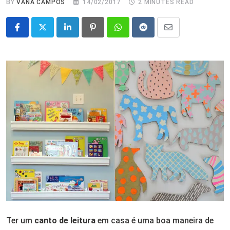
BY
VANA CAMPOS
14/02/2017
2 MINUTES READ
LinkedIn
Pinterest
Whatsapp
Reddit
Share
via
Email
Ter um
canto de leitura
em casa é uma boa maneira de