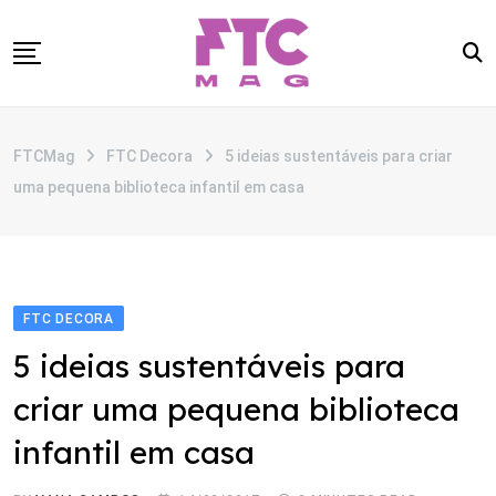
Skip
to
content
SOBRE
FTCMag
FTC Decora
5 ideias sustentáveis para criar
CATEGORIAS
uma pequena biblioteca infantil em casa
ANUNCIE
CONTATO
FTC DECORA
5 ideias sustentáveis para
criar uma pequena biblioteca
infantil em casa