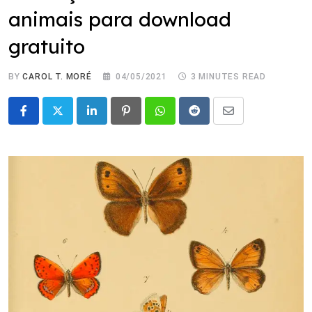
animais para download
gratuito
BY
CAROL T. MORÉ
04/05/2021
3 MINUTES READ
LinkedIn
Pinterest
Whatsapp
Reddit
Share
via
Email