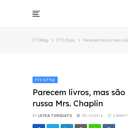
Skip
to
content
SOBRE
FTCMag
FTC Style
Parecem livros, mas sã
CATEGORIAS
ANUNCIE
CONTATO
FTC STYLE
Parecem livros, mas são
russa Mrs. Chaplin
BY
LEYDA TORQUATO
03/10/2016
2 MINU