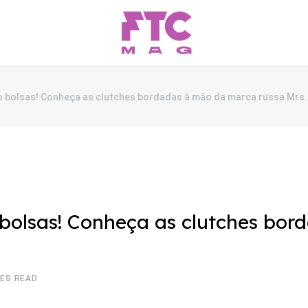
o bolsas! Conheça as clutches bordadas à mão da marca russa Mrs.
 bolsas! Conheça as clutches bo
TES READ