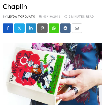
Chaplin
BY
LEYDA TORQUATO
03/10/2016
2 MINUTES READ
LinkedIn
Pinterest
Whatsapp
Reddit
Share
via
Email