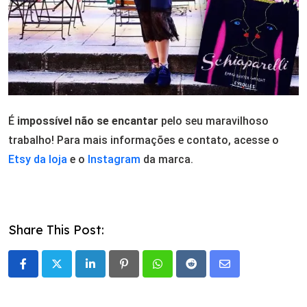
É
impossível não se encantar
pelo seu maravilhoso
trabalho! Para mais informações e contato, acesse o
Etsy da loja
e o
Instagram
da marca.
Share This Post:
LinkedIn
Pinterest
Whatsapp
Reddit
Share
via