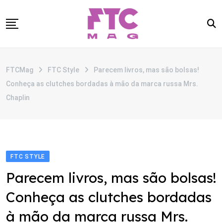
Skip
to
content
SOBRE
FTCMag
FTC Style
Parecem livros, mas são bolsas!
CATEGORIAS
Conheça as clutches bordadas à mão da marca russa Mrs.
ANUNCIE
Chaplin
CONTATO
FTC STYLE
Parecem livros, mas são bolsas!
Conheça as clutches bordadas
à mão da marca russa Mrs.