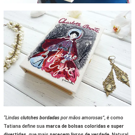
“Lindas
clutches bordadas
por mãos amorosas”
, é como
Tatiana define sua
marca de bolsas coloridas e super
divertidas
, que mais
parecem
livros de verdade
. Natural