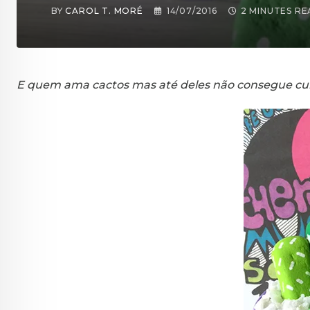
BY
CAROL T. MORÉ
14/07/2016
2 MINUTES R
E quem ama cactos mas até deles não consegue cuid