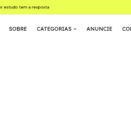
ho pode ser, ao mesmo tempo, memória, brincadeira e expressão
SOBRE
CATEGORIAS
ANUNCIE
CO