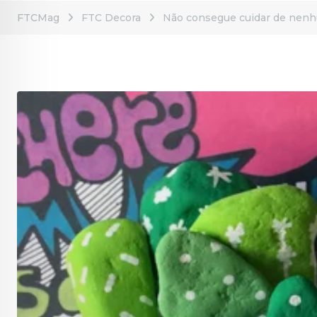
FTCMag
FTC Decora
Não consegue cuidar de nenhum