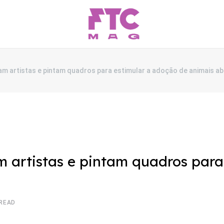
ram artistas e pintam quadros para estimular a adoção de animais 
am artistas e pintam quadros par
 READ