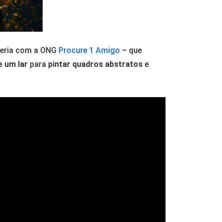
ceria com a ONG
Procure 1 Amigo
– que
 um lar
para
pintar quadros abstratos
e