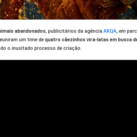
nimais abandonados
, publicitários da agência
AKQA
, em par
 reuniram um time de
quatro cãezinhos
vira-latas
em busca de
do o inusitado processo de criação.