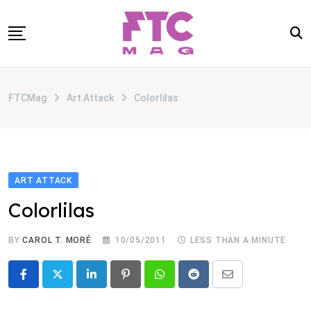
Skip
to
content
SOBRE
FTCMag
Art Attack
Colorlilas
CATEGORIAS
ANUNCIE
CONTATO
ART ATTACK
Colorlilas
BY
CAROL T. MORÉ
10/05/2011
LESS THAN A MINUTE
LinkedIn
Pinterest
Whatsapp
Reddit
Share
via