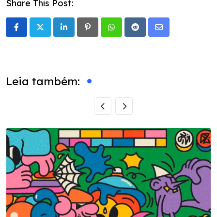
Share This Post:
LinkedIn
Pinterest
Whatsapp
Reddit
Share
via
Email
Leia também: