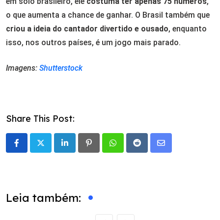
em solo brasileiro, ele
costuma ter apenas 75 números
,
o que aumenta a chance de ganhar. O Brasil também que
criou a ideia do cantador divertido e ousado
, enquanto
isso, nos outros países, é um jogo mais parado.
Imagens:
Shutterstock
Share This Post:
LinkedIn
Pinterest
Whatsapp
Reddit
Share
via
Email
Leia também: