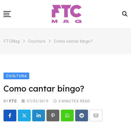
Skip
to
content
SOBRE
FTCMag
Cooltura
Como cantar bingo?
CATEGORIAS
ANUNCIE
CONTATO
COOLTURA
Como cantar bingo?
BY
FTC
07/02/2019
3 MINUTES READ
LinkedIn
Pinterest
Whatsapp
Reddit
Share
via