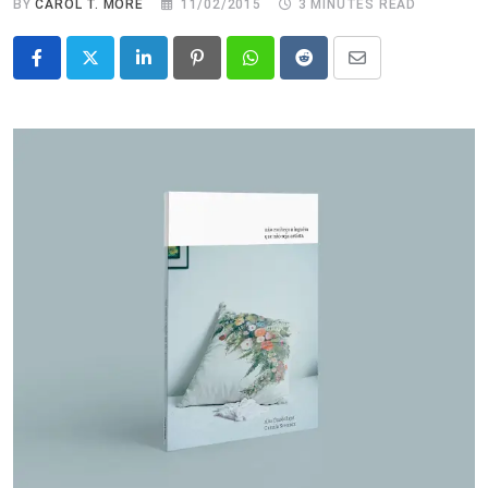
BY
CAROL T. MORÉ
11/02/2015
3 MINUTES READ
LinkedIn
Pinterest
Whatsapp
Reddit
Share
via
Email