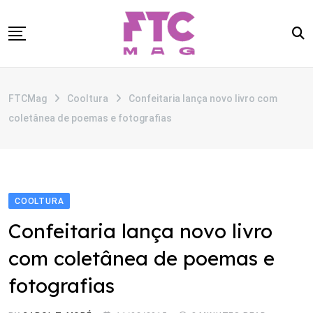
Skip
to
content
SOBRE
FTCMag
Cooltura
Confeitaria lança novo livro com
CATEGORIAS
coletânea de poemas e fotografias
ANUNCIE
CONTATO
COOLTURA
Confeitaria lança novo livro
com coletânea de poemas e
fotografias