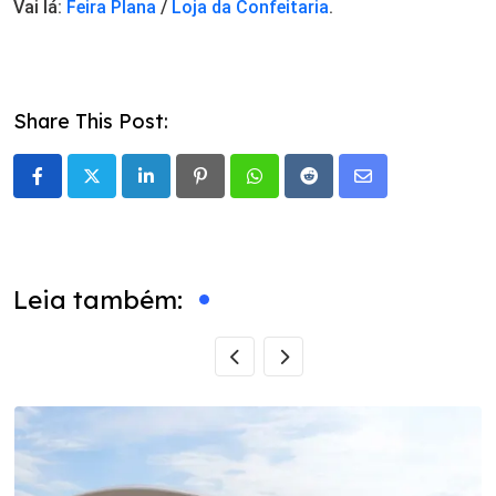
Vai lá:
Feira Plana
/
Loja da Confeitaria
.
Share This Post:
LinkedIn
Pinterest
Whatsapp
Reddit
Share
via
Email
Leia também: