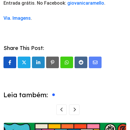
Entrada grátis. No Facebook:
giovanicaramello
.
Via
.
Imagens
.
Share This Post:
LinkedIn
Pinterest
Whatsapp
Reddit
Share
via
Email
Leia também: