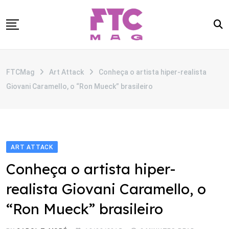
Skip
to
content
SOBRE
FTCMag
Art Attack
Conheça o artista hiper-realista
CATEGORIAS
Giovani Caramello, o “Ron Mueck” brasileiro
ANUNCIE
CONTATO
ART ATTACK
Conheça o artista hiper-
realista Giovani Caramello, o
“Ron Mueck” brasileiro