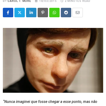
BY
CAROL T. MORÉ
18/03/2015
2 MINUTES READ
LinkedIn
Pinterest
Whatsapp
Reddit
Share
via
Email
“Nunca imaginei que fosse chegar a esse ponto, mas não