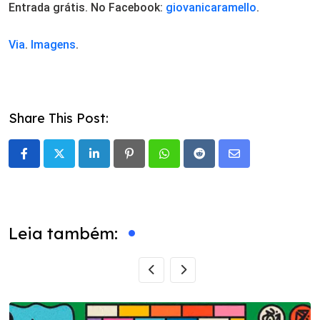
Entrada grátis. No Facebook:
giovanicaramello
.
Via
.
Imagens
.
Share This Post:
LinkedIn
Pinterest
Whatsapp
Reddit
Share
via
Email
Leia também: