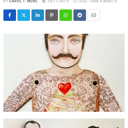
BY
CAROL T. MORÉ
28/11/2014
LESS THAN A MINUTE
LinkedIn
Pinterest
Whatsapp
Reddit
Share
via
Email