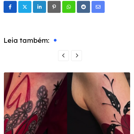
LinkedIn
Pinterest
Whatsapp
Reddit
Share
via
Email
Leia também: