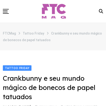
Skip
to
content
SOBRE
FTCMag
Tattoo Friday
Crankbunny e seu mundo mágico
CATEGORIAS
de bonecos de papel tatuados
ANUNCIE
CONTATO
TATTOO FRIDAY
Crankbunny e seu mundo
mágico de bonecos de papel
tatuados