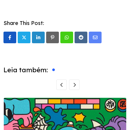
Share This Post:
LinkedIn
Pinterest
Whatsapp
Reddit
Share
via
Email
Leia também: