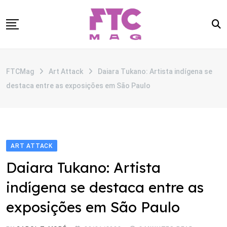
Skip
to
content
SOBRE
FTCMag
Art Attack
Daiara Tukano: Artista indígena se
CATEGORIAS
destaca entre as exposições em São Paulo
ANUNCIE
CONTATO
ART ATTACK
Daiara Tukano: Artista
indígena se destaca entre as
exposições em São Paulo