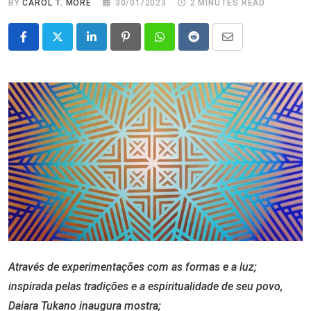
BY
CAROL T. MORÉ
30/01/2023
2 MINUTES READ
LinkedIn
Pinterest
Whatsapp
Reddit
Share
via
Email
Através de experimentações com as formas e a luz;
inspirada pelas tradições e a espiritualidade de seu povo,
Daiara Tukano inaugura mostra;