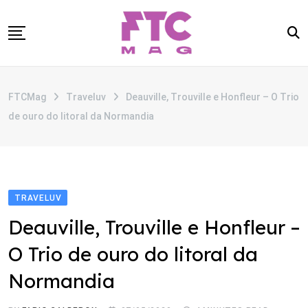
Skip
to
content
SOBRE
FTCMag
Traveluv
Deauville, Trouville e Honfleur – O Trio
CATEGORIAS
de ouro do litoral da Normandia
ANUNCIE
CONTATO
TRAVELUV
Deauville, Trouville e Honfleur –
O Trio de ouro do litoral da
Normandia