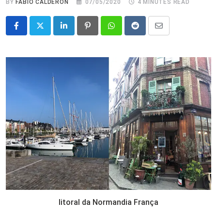
BY
FABIO CALDERON
07/05/2020
4 MINUTES READ
LinkedIn
Pinterest
Whatsapp
Reddit
Share
via
Email
litoral da Normandia França