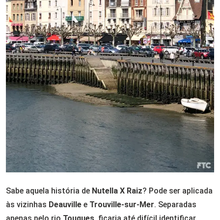
Sabe aquela história de
Nutella X Raiz
? Pode ser aplicada
às vizinhas
Deauville
e
Trouville-sur-Mer
. Separadas
apenas pelo rio
Touques
, ficaria até difícil identificar