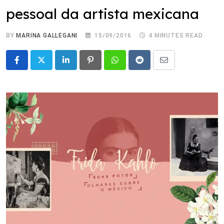
pessoal da artista mexicana
BY
MARINA GALLEGANI
15/09/2016
4 MINUTES READ
LinkedIn
Pinterest
Whatsapp
Reddit
Share
via
Email