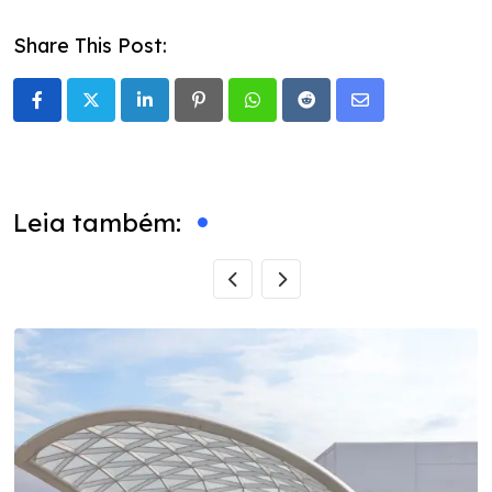
Share This Post:
LinkedIn
Pinterest
Whatsapp
Reddit
Share
via
Email
Leia também: