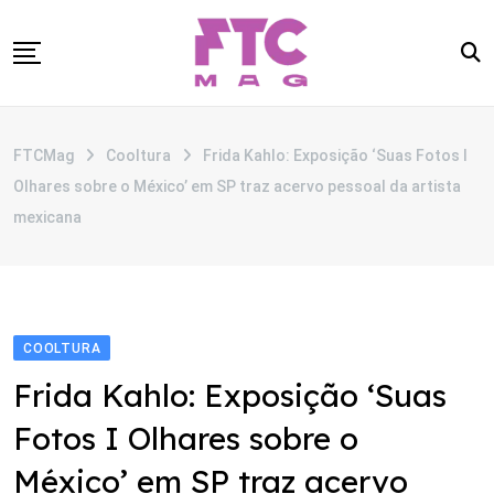
Skip
to
content
SOBRE
FTCMag
Cooltura
Frida Kahlo: Exposição­ ‘Suas Fotos I
CATEGORIAS
Olhares sobre o México’ em SP traz acervo pessoal da artista
ANUNCIE
mexicana
CONTATO
COOLTURA
Frida Kahlo: Exposição­ ‘Suas
Fotos I Olhares sobre o
México’ em SP traz acervo