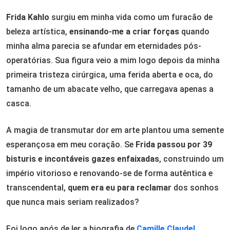
Frida Kahlo
surgiu em minha vida como um furacão de
beleza artística,
ensinando-me a criar forças
quando
minha alma parecia se afundar em eternidades pós-
operatórias. Sua figura veio a mim logo depois da minha
primeira tristeza cirúrgica, uma ferida aberta e oca, do
tamanho de um abacate velho, que carregava apenas a
casca.
A magia de transmutar dor em arte plantou uma semente
esperançosa em meu coração. Se
Frida passou por 39
bisturis e incontáveis gazes enfaixadas
, construindo um
império vitorioso e renovando-se de forma autêntica e
transcendental,
quem era eu para reclamar
dos sonhos
que nunca mais seriam realizados?
Foi logo após de ler a biografia de
Camille Claudel
.