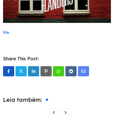
Via
.
Share This Post:
LinkedIn
Pinterest
Whatsapp
Reddit
Share
via
Email
Leia também: