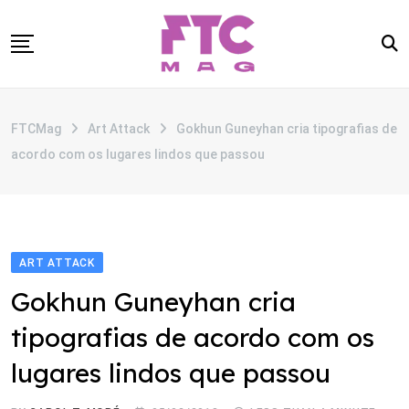
Skip
to
content
SOBRE
FTCMag
Art Attack
Gokhun Guneyhan cria tipografias de
CATEGORIAS
acordo com os lugares lindos que passou
ANUNCIE
CONTATO
ART ATTACK
Gokhun Guneyhan cria
tipografias de acordo com os
lugares lindos que passou