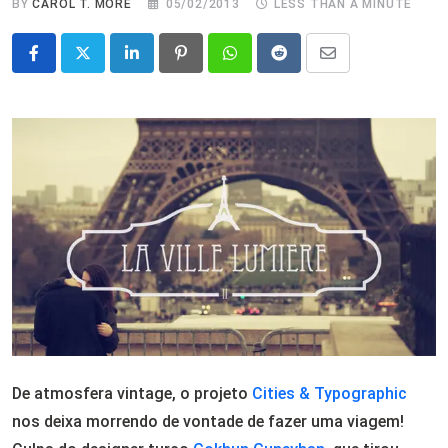
BY
CAROL T. MORÉ
05/02/2013
LESS THAN A MINUTE
LinkedIn
Pinterest
Whatsapp
Reddit
Share
via
Email
De atmosfera vintage, o projeto
Cities & Typographic
nos deixa morrendo de vontade de fazer uma viagem!