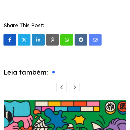
Share This Post:
LinkedIn
Pinterest
Whatsapp
Reddit
Share
via
Email
Leia também: