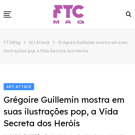
Skip
to
content
SOBRE
FTCMag
Art Attack
Grégoire Guillemin mostra em suas
CATEGORIAS
ilustrações pop, a Vida Secreta dos Heróis
ANUNCIE
CONTATO
ART ATTACK
Grégoire Guillemin mostra em
suas ilustrações pop, a Vida
Secreta dos Heróis