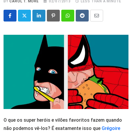
BY
CAROL T. MORÉ
02/07/2013
LESS THAN A MINUTE
LinkedIn
Pinterest
Whatsapp
Reddit
Share
via
Email
O que os super heróis e vilões favoritos fazem quando
não podemos vê-los? É exatamente isso que
Grégoire