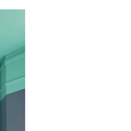
via
Email