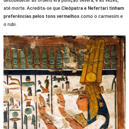
desobedecer às ordens era punição severa, e às vezes,
até morte. Acredita-se que
Cleópatra e Nefertari tinham
preferências pelos tons vermelhos
como o carmesim e
o rubi.