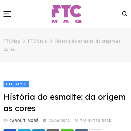
Skip
to
content
SOBRE
FTCMag
FTC Style
História do esmalte: da origem as
CATEGORIAS
cores
ANUNCIE
CONTATO
FTC STYLE
História do esmalte: da origem
as cores
BY
CAROL T. MORÉ
22/06/2022
7 MINUTES READ