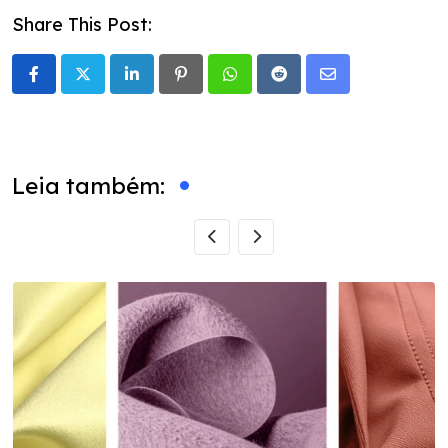
Share This Post:
LinkedIn
Pinterest
Whatsapp
Reddit
Share
via
Email
Leia também: