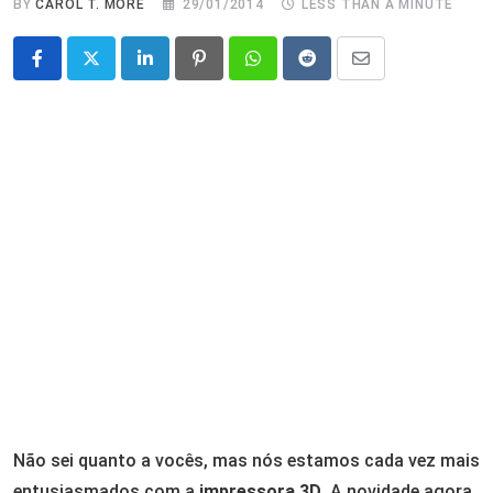
BY
CAROL T. MORÉ
29/01/2014
LESS THAN A MINUTE
LinkedIn
Pinterest
Whatsapp
Reddit
Share
via
Email
Não sei quanto a vocês, mas nós estamos cada vez mais
entusiasmados com a
impressora 3D
. A novidade agora