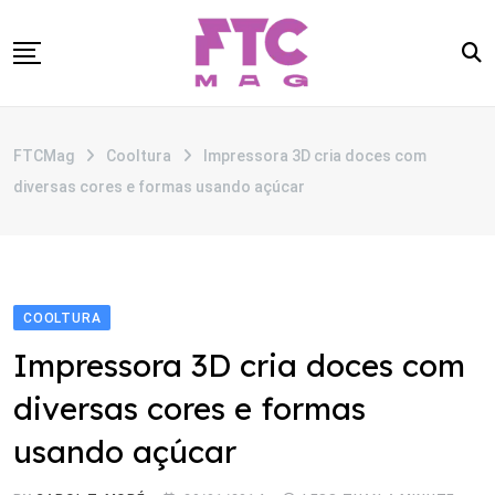
Skip
to
content
SOBRE
FTCMag
Cooltura
Impressora 3D cria doces com
CATEGORIAS
diversas cores e formas usando açúcar
ANUNCIE
CONTATO
COOLTURA
Impressora 3D cria doces com
diversas cores e formas
usando açúcar