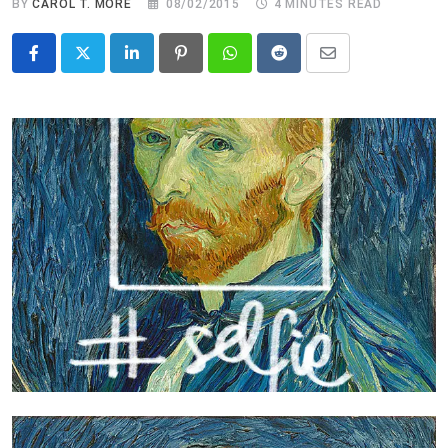
BY
CAROL T. MORÉ
08/02/2015
4 MINUTES READ
LinkedIn
Pinterest
Whatsapp
Reddit
Share
via
Email