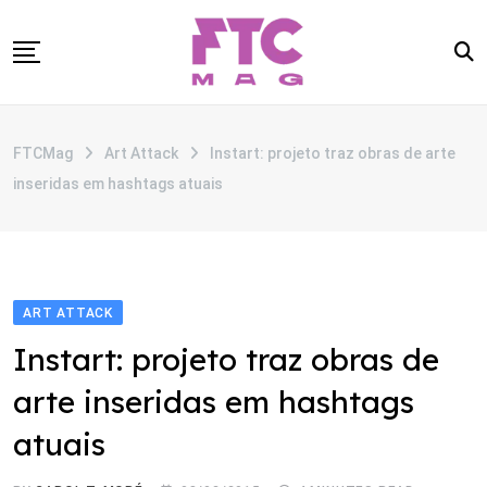
Skip
to
content
SOBRE
FTCMag
Art Attack
Instart: projeto traz obras de arte
CATEGORIAS
inseridas em hashtags atuais
ANUNCIE
CONTATO
ART ATTACK
Instart: projeto traz obras de
arte inseridas em hashtags
atuais