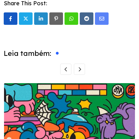
Share This Post:
LinkedIn
Pinterest
Whatsapp
Reddit
Share
via
Email
Leia também: