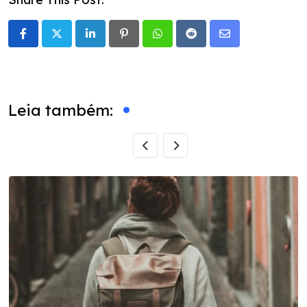
LinkedIn
Pinterest
Whatsapp
Reddit
Share
via
Email
Leia também: