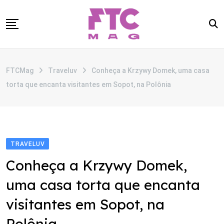
Skip
to
content
SOBRE
FTCMag
Traveluv
Conheça a Krzywy Domek, uma casa
CATEGORIAS
torta que encanta visitantes em Sopot, na Polônia
ANUNCIE
CONTATO
TRAVELUV
Conheça a Krzywy Domek,
uma casa torta que encanta
visitantes em Sopot, na
Polônia