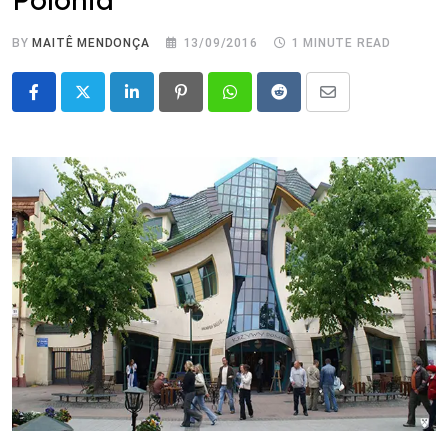
BY
MAITÊ MENDONÇA
13/09/2016
1 MINUTE READ
LinkedIn
Pinterest
Whatsapp
Reddit
Share
via
Email