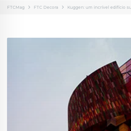
FTCMag
FTC Decora
Kuggen: um incrível edifício 