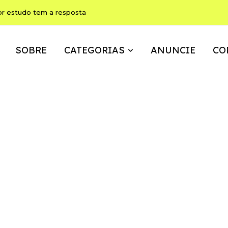
ho pode ser, ao mesmo tempo, memória, brincadeira e expressão
SOBRE
CATEGORIAS
ANUNCIE
CO