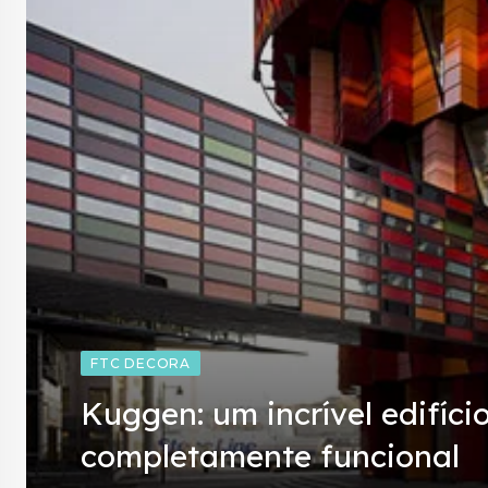
FTC DECORA
Kuggen: um incrível edifíci
completamente funcional