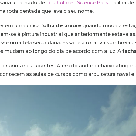
sarial chamado de
Lindholmen Science Park
, na ilha de
e na roda dentada que leva o seu nome.
er em uma única
folha de árvore
quando muda a estaçã
erem-se à pintura industrial que anteriormente estava as
osse uma tela secundária. Essa tela rotativa sombreia 
nces mudam ao longo do dia de acordo com a luz. A
fach
uncionários e estudantes. Além do andar debaixo abriga
acontecem as aulas de cursos como arquitetura naval e 