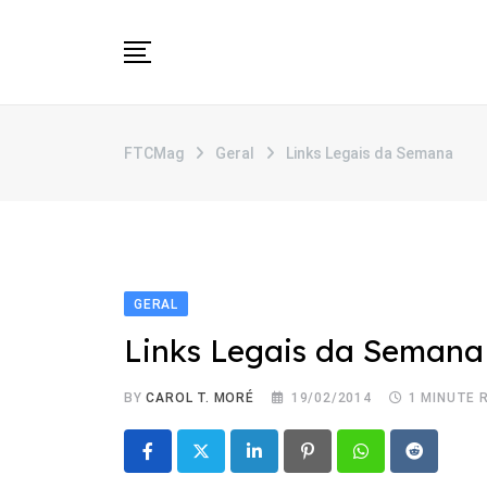
Skip
to
content
SOBRE
FTCMag
Geral
Links Legais da Semana
CATEGORIAS
ANUNCIE
CONTATO
GERAL
Links Legais da Semana
BY
CAROL T. MORÉ
19/02/2014
1 MINUTE 
LinkedIn
Pinterest
Whatsapp
Reddit