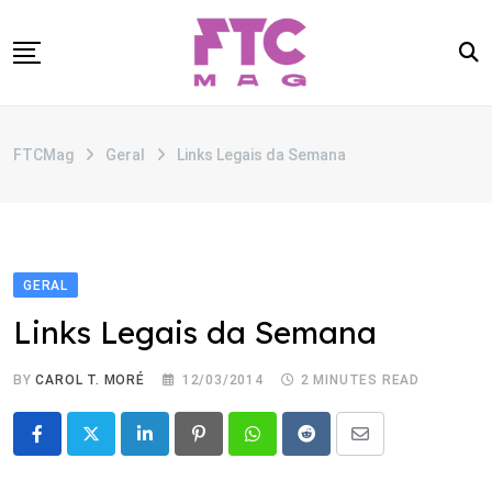
Skip
to
content
SOBRE
FTCMag
Geral
Links Legais da Semana
CATEGORIAS
ANUNCIE
CONTATO
GERAL
Links Legais da Semana
BY
CAROL T. MORÉ
12/03/2014
2 MINUTES READ
LinkedIn
Pinterest
Whatsapp
Reddit
Share
via