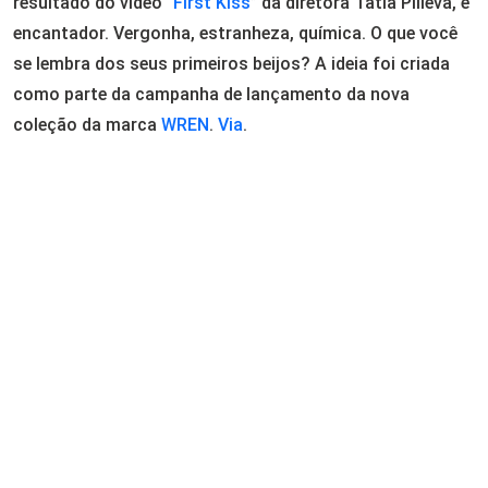
resultado do vídeo “
First Kiss
” da diretora Tatia Pilieva, é
encantador. Vergonha, estranheza, química. O que você
se lembra dos seus primeiros beijos? A ideia foi criada
como parte da campanha de lançamento da nova
coleção da marca
WREN
.
Via
.