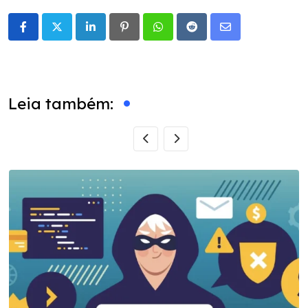
LinkedIn
Pinterest
Whatsapp
Reddit
Share
via
Email
Leia também: