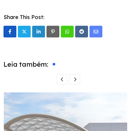
Share This Post:
LinkedIn
Pinterest
Whatsapp
Reddit
Share
via
Email
Leia também: