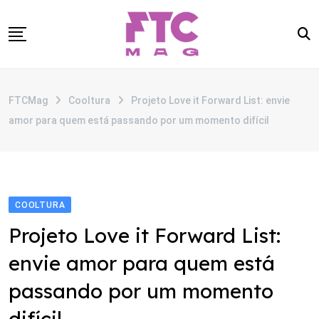
Skip
to
content
SOBRE
FTCMag
Cooltura
Projeto Love it Forward List: envie
CATEGORIAS
amor para quem está passando por um momento difícil
ANUNCIE
CONTATO
COOLTURA
Projeto Love it Forward List:
envie amor para quem está
passando por um momento
difícil