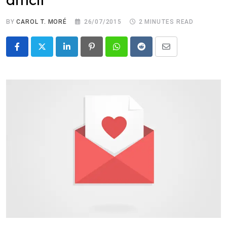
BY
CAROL T. MORÉ
26/07/2015
2 MINUTES READ
LinkedIn
Pinterest
Whatsapp
Reddit
Share
via
Email