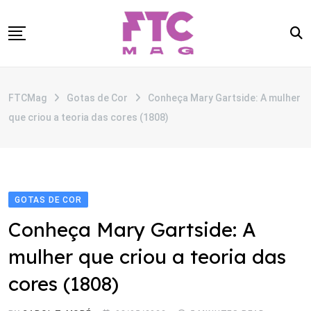
Skip
to
content
SOBRE
FTCMag
Gotas de Cor
Conheça Mary Gartside: A mulher
CATEGORIAS
que criou a teoria das cores (1808)
ANUNCIE
CONTATO
GOTAS DE COR
Conheça Mary Gartside: A
mulher que criou a teoria das
cores (1808)