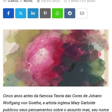
BY
CAROL T. MORÉ
03/05/2022
5 MINUTES READ
LinkedIn
Pinterest
Whatsapp
Reddit
Share
via
Email
Cinco anos antes da famosa Teoria das Cores de Johann
Wolfgang von Goethe, a artista inglesa Mary Gartside
publicou seus pensamentos sobre o assunto mas, seu nome