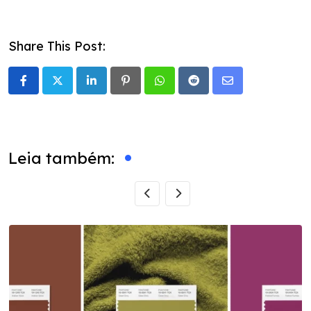
Share This Post:
LinkedIn
Pinterest
Whatsapp
Reddit
Share
via
Email
Leia também: