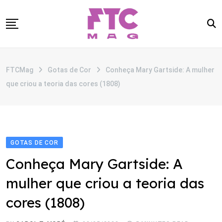
Skip
to
content
SOBRE
FTCMag
Gotas de Cor
Conheça Mary Gartside: A mulher
CATEGORIAS
que criou a teoria das cores (1808)
ANUNCIE
CONTATO
GOTAS DE COR
Conheça Mary Gartside: A
mulher que criou a teoria das
cores (1808)