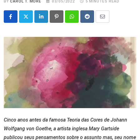
BY
CAROL T. MORÉ
03/05/2022
5 MINUTES READ
LinkedIn
Pinterest
Whatsapp
Reddit
Share
via
Email
Cinco anos antes da famosa Teoria das Cores de Johann
Wolfgang von Goethe, a artista inglesa Mary Gartside
publicou seus pensamentos sobre o assunto mas, seu nome