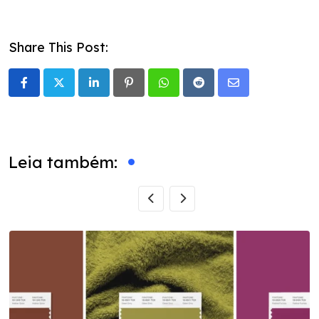
Share This Post:
LinkedIn
Pinterest
Whatsapp
Reddit
Share
via
Email
Leia também: