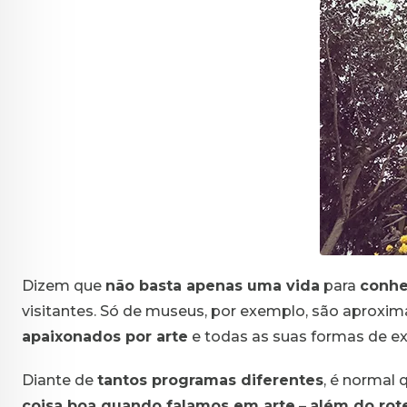
Dizem que
não basta apenas uma vida
para
conhe
visitantes. Só de museus, por exemplo, são aproxi
apaixonados por arte
e todas as suas formas de e
Diante de
tantos programas diferentes
, é normal 
coisa boa quando falamos em arte
–
além do rote