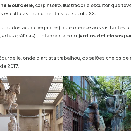
ine Bourdelle
, carpinteiro, ilustrador e escultor que t
s esculturas monumentais do
século XX
.
 e cômodos aconchegantes) hoje oferece aos visitantes 
, artes gráficas), juntamente com
jardins deliciosos
par
Bourdelle, onde o artista trabalhou, os salões cheios d
 de 2017.