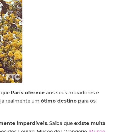
s que
Paris oferece
aos seus moradores e
ja realmente um
ótimo destino
para os
lmente imperdíveis
. Saiba que
existe muita
hecidos Louvre, Musée de l’Orangerie,
Musée