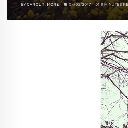
BY
CAROL T. MORÉ
04/05/2017
9 MINUTES R