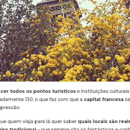
cer todos os pontos turísticos
e instituições culturai
madamente 130, o que faz com que a
capital francesa
se
xpressão.
que quem viaja para lá quer saber
quais locais são rea
iro tradicional
– que sempre cita os fantásticos e con