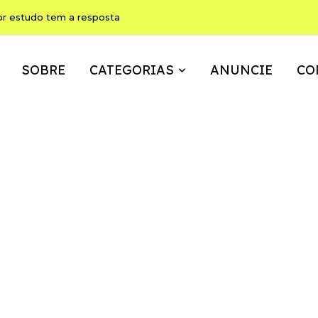
ho pode ser, ao mesmo tempo, memória, brincadeira e expressão
SOBRE
CATEGORIAS
ANUNCIE
CO