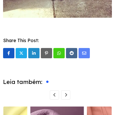
Share This Post:
LinkedIn
Pinterest
Whatsapp
Reddit
Share
via
Email
Leia também: