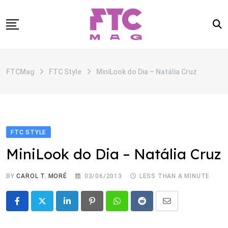
Skip
to
content
SOBRE
FTCMag
FTC Style
MiniLook do Dia – Natália Cruz
CATEGORIAS
ANUNCIE
CONTATO
FTC STYLE
MiniLook do Dia – Natália Cruz
BY
CAROL T. MORÉ
03/06/2013
LESS THAN A MINUTE
LinkedIn
Pinterest
Whatsapp
Reddit
Share
via