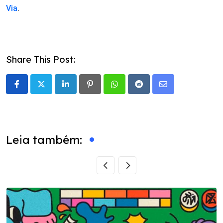
Via
.
Share This Post:
LinkedIn
Pinterest
Whatsapp
Reddit
Share
via
Email
Leia também: