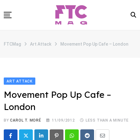
Skip
to
content
SOBRE
FTCMag
Art Attack
Movement Pop Up Cafe – London
CATEGORIAS
ANUNCIE
CONTATO
ART ATTACK
Movement Pop Up Cafe –
London
BY
CAROL T. MORÉ
11/09/2012
LESS THAN A MINUTE
LinkedIn
Pinterest
Whatsapp
Reddit
Share