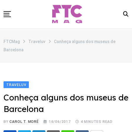
Skip
to
content
SOBRE
FTCMag
Traveluv
Conheça alguns dos museus de
CATEGORIAS
Barcelona
ANUNCIE
CONTATO
TRAVELUV
Conheça alguns dos museus de
Barcelona
BY
CAROL T. MORÉ
16/06/2017
4 MINUTES READ