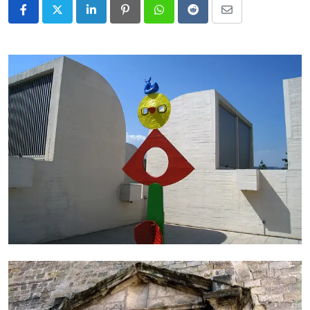
LinkedIn
Pinterest
Whatsapp
Reddit
Share
via
Email