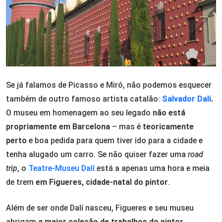
Se já falamos de Picasso e Miró, não podemos esquecer
também de outro famoso artista catalão:
Salvador Dalí
.
O museu em homenagem ao seu legado
não está
propriamente em Barcelona
– mas é
teoricamente
perto
e boa pedida para quem tiver ido para a cidade e
tenha alugado um carro. Se não quiser fazer uma
road
trip
,
o
Teatre-Museu Dalí
está a apenas uma hora e meia
de trem
em Figueres, cidade-natal do pintor
.
Além de ser onde Dalí nasceu, Figueres e seu museu
abrigam
a maior coleção de trabalhos do pintor
.