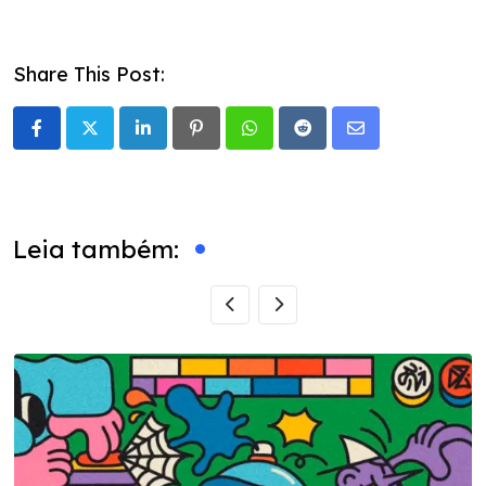
Share This Post:
LinkedIn
Pinterest
Whatsapp
Reddit
Share
via
Email
Leia também: