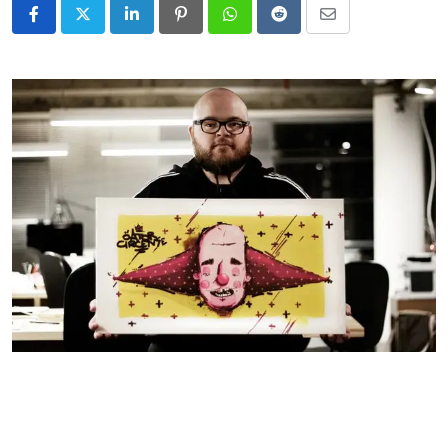
LinkedIn
Pinterest
Whatsapp
Reddit
Share
via
Email