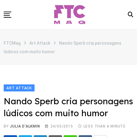
Skip
to
content
SOBRE
FTCMag
Art Attack
Nando Sperb cria personagens
CATEGORIAS
lúdicos com muito humor
ANUNCIE
CONTATO
ART ATTACK
Nando Sperb cria personagens
lúdicos com muito humor
BY
JULIA D'ALKMIN
24/05/2015
LESS THAN A MINUTE