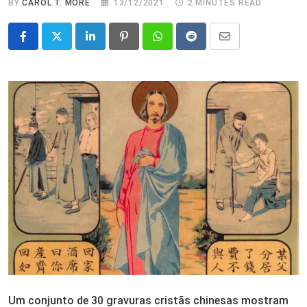
BY
CAROL T. MORÉ
13/12/2021
2 MINUTES READ
LinkedIn
Pinterest
Whatsapp
Reddit
Share
via
Email
Um conjunto de 30 gravuras cristãs chinesas mostram