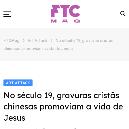
Skip
to
content
SOBRE
FTCMag
Art Attack
No século 19, gravuras cristãs
CATEGORIAS
chinesas promoviam a vida de Jesus
ANUNCIE
CONTATO
ART ATTACK
No século 19, gravuras cristãs
chinesas promoviam a vida de
Jesus