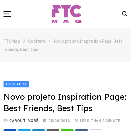
Skip
to
content
SOBRE
FTCMag
Cooltura
Novo projeto Inspiration Page: Best
CATEGORIAS
Friends, Best Tips
ANUNCIE
CONTATO
COOLTURA
Novo projeto Inspiration Page:
Best Friends, Best Tips
BY
CAROL T. MORÉ
25/08/2013
LESS THAN A MINUTE