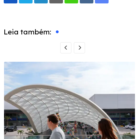
LinkedIn
Pinterest
Whatsapp
Reddit
Share
via
Email
Leia também: