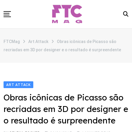
Skip
to
content
SOBRE
FTCMag
Art Attack
Obras icônicas de Picasso são
CATEGORIAS
recriadas em 3D por designer e o resultado é surpreendente
ANUNCIE
CONTATO
ART ATTACK
Obras icônicas de Picasso são
recriadas em 3D por designer e
o resultado é surpreendente