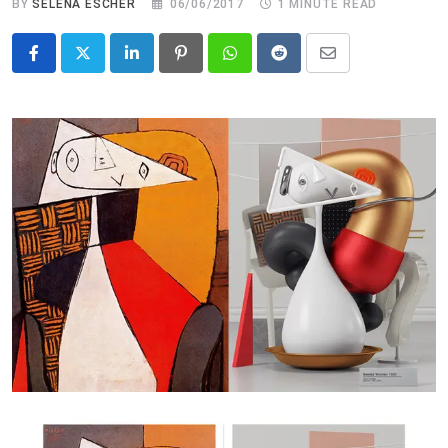
BY
SELENA ESCHER
06/06/2017
1 MINUTE READ
LinkedIn
Pinterest
Whatsapp
Reddit
Share
via
Email