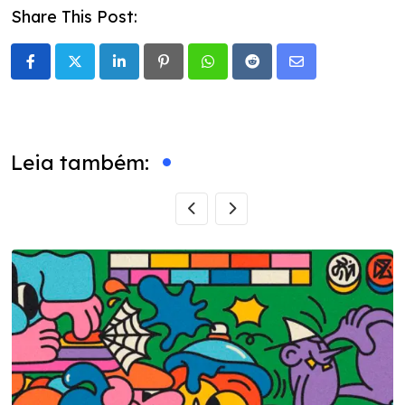
Share This Post:
LinkedIn
Pinterest
Whatsapp
Reddit
Share
via
Email
Leia também: