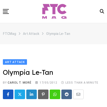
Skip
to
content
SOBRE
FTCMag
Art Attack
Olympia Le-Tan
CATEGORIAS
ANUNCIE
CONTATO
ART ATTACK
Olympia Le-Tan
BY
CAROL T. MORÉ
17/05/2012
LESS THAN A MINUTE
LinkedIn
Pinterest
Whatsapp
Reddit
Share
via