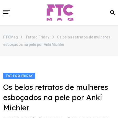
Skip
to
content
SOBRE
FTCMag
Tattoo Friday
Os belos retratos de mulheres
CATEGORIAS
esboçados na pele por Anki Michler
ANUNCIE
CONTATO
TATTOO FRIDAY
Os belos retratos de mulheres
esboçados na pele por Anki
Michler