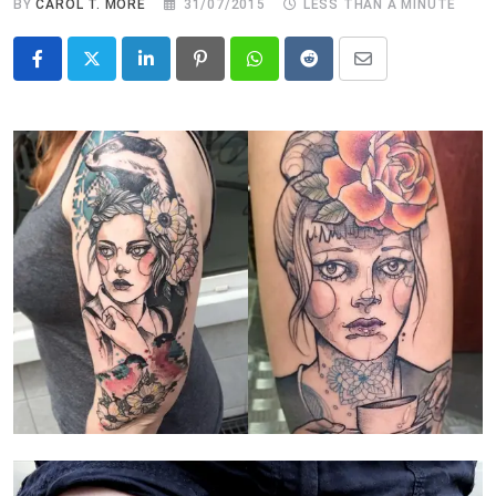
BY
CAROL T. MORÉ
31/07/2015
LESS THAN A MINUTE
LinkedIn
Pinterest
Whatsapp
Reddit
Share
via
Email