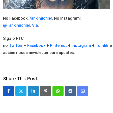
No Facebook:
/ankimichler
. No Instagram:
@_ankimichler
.
Via
.
Siga o FTC
no
Twitter
+
Facebook
+
Pinterest
+
Instagram
+
Tumblr
e
assine nossa newsletter para updates.
Share This Post:
LinkedIn
Pinterest
Whatsapp
Reddit
Share
via
Email